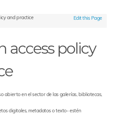
cy and practice
Edit this Page
 access policy
ce
 abierto en el sector de las galerías, bibliotecas,
os digitales, metadatos o texto- estén