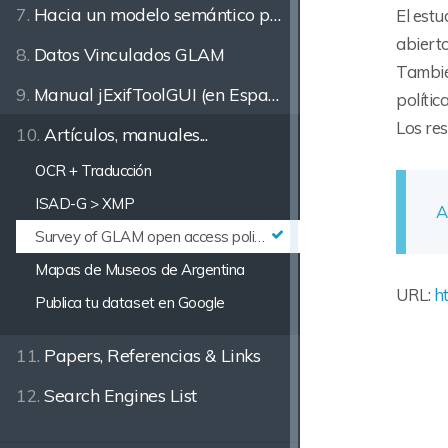
7.
Hacia un modelo semántico para la descripción del Patrimonio
El estu
abierto
8.
Datos Vinculados GLAM
Tambié
9.
Manual jExifToolGUI (en Español)
política
Los re
10.
Artículos, manuales...
OCR + Traducción
ISAD-G > XMP
A
Survey of GLAM open access policy and practice
Mapas de Museos de Argentina
URL:
h
Publica tu dataset en Google
11.
Papers, Referencias & Links
12.
Search Engines List