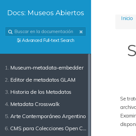
Docs: Museos Abiertos
Inicio
Advanced Full-text Search
S
1.
Museum-metadata-embedder
2.
Editor de metadatos GLAM
3.
Historia de los Metadatos
Se trat
4.
Metadata Crosswalk
archiv
Examina
5.
Arte Contemporáneo Argentino
disponi
6.
CMS para Colecciones Open Content