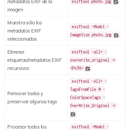
metadatos EXIF de la
exiftool photo.jpg
imagen
Muestra sólo los
exiftool -Model -
metadatos EXIF
ImageSize photo.jpg
seleccionados
Eliminar
exiftool -all= -
etiquetas/metadatos EXIF
overwrite_original –r
recursivos
<PATH>
exiftool -All= -
TagsFromFile @ -
Remover todos y
ColorSpaceTags -
preservar algunos tags
OverWrite_Original –r
Procesar todos los
exiftool -Model -