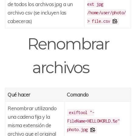
de todos los archivos jpg a un
ext jpg
archivo csv (se incluyen las
/home/user/photo/
cabeceras)
> file.csv
Renombrar
archivos
Qué hacer
Comando
Renombrar utilizando
exiftool "-
una cadena fija y la
FileName<HELLOWORLD.%e"
misma extensión de
photo.jpg
archivo que el original