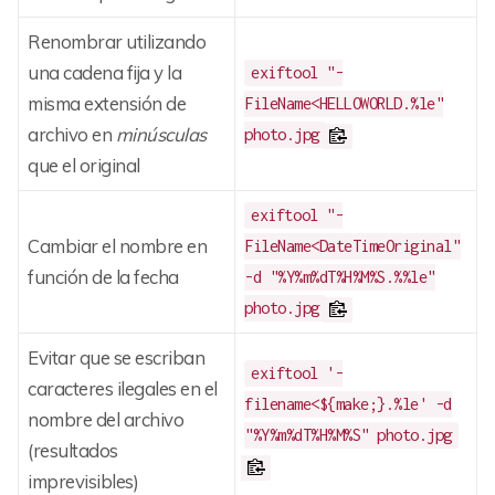
Renombrar utilizando
una cadena fija y la
exiftool "-
misma extensión de
FileName<HELLOWORLD.%le"
archivo en
minúsculas
photo.jpg
que el original
exiftool "-
Cambiar el nombre en
FileName<DateTimeOriginal"
función de la fecha
-d "%Y%m%dT%H%M%S.%%le"
photo.jpg
Evitar que se escriban
exiftool '-
caracteres ilegales en el
filename<${make;}.%le' -d
nombre del archivo
"%Y%m%dT%H%M%S" photo.jpg
(resultados
imprevisibles)