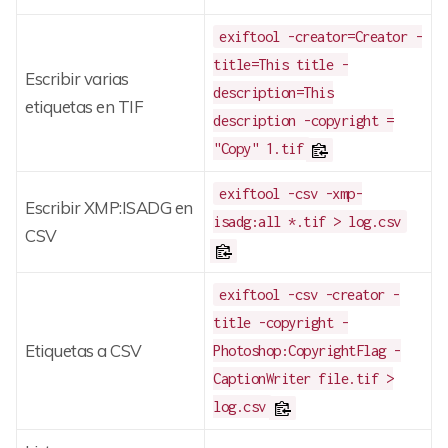
exiftool -creator=Creator -
title=This title -
Escribir varias
description=This
etiquetas en TIF
description -copyright =
"Copy" 1.tif
exiftool -csv -xmp-
Escribir XMP:ISADG en
isadg:all *.tif > log.csv
CSV
exiftool -csv -creator -
title -copyright -
Etiquetas a CSV
Photoshop:CopyrightFlag -
CaptionWriter file.tif >
log.csv