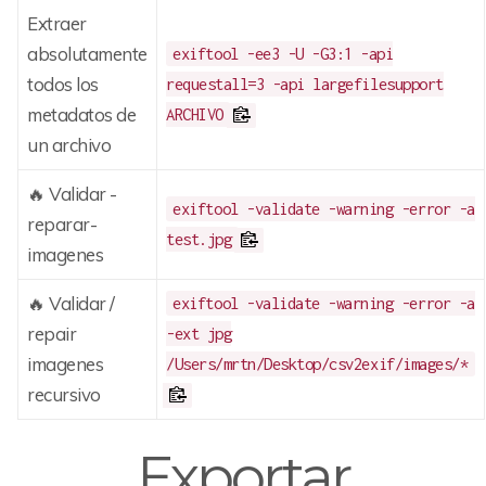
Extraer
absolutamente
exiftool -ee3 -U -G3:1 -api
todos los
requestall=3 -api largefilesupport
metadatos de
ARCHIVO
un archivo
🔥 Validar -
exiftool -validate -warning -error -a
reparar-
test.jpg
imagenes
🔥 Validar /
exiftool -validate -warning -error -a
repair
-ext jpg
imagenes
/Users/mrtn/Desktop/csv2exif/images/*
recursivo
Exportar