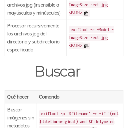
archivos jpg (insensible a
ImageSize -ext jpg
mayúsculas y minúsculas)
<PATH>
Procesar recursivamente
exiftool -r -Model -
los archivos jpg del
ImageSize -ext jpg
directorio y subdirectorio
<PATH>
especificado
Buscar
Qué hacer
Comando
Buscar
exiftool -p '$filename' -r -if '(not
imágenes sin
$datetimeoriginal) and $filetype eq
metadatos