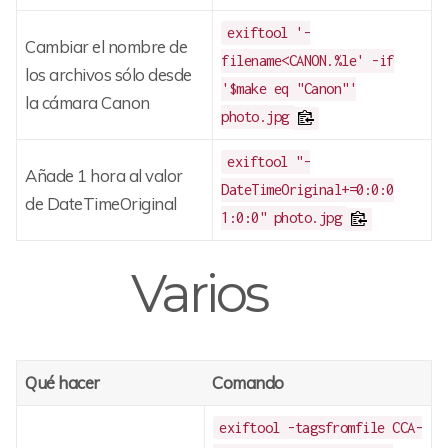
exiftool '-
Cambiar el nombre de
filename<CANON.%le' -if
los archivos sólo desde
'$make eq "Canon"'
la cámara Canon
photo.jpg
exiftool "-
Añade 1 hora al valor
DateTimeOriginal+=0:0:0
de DateTimeOriginal
1:0:0" photo.jpg
Varios
Qué hacer
Comando
exiftool -tagsfromfile CCA-