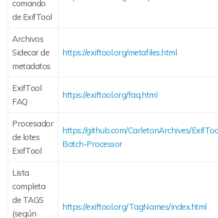
comando
de ExifTool
Archivos
Sidecar de
https://exiftool.org/metafiles.html
metadatos
ExifTool
https://exiftool.org/faq.html
FAQ
Procesador
https://github.com/CarletonArchives/ExifToo
de lotes
Batch-Processor
ExifTool
Lista
completa
de TAGS
https://exiftool.org/TagNames/index.html
(según