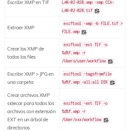
Escribir XMP en TIF
LAN-02-028.xmp -xmp CCA-
LAN-02-028.tif
exiftool -xmp -b FILE.tif >
Extraer XMP
FILE.xmp
exiftool -ext TIF -o
Crear los XMP de
%d%f.xmp -r
todos los files
/Users/user/workflow
Escribir XMP > JPG en
exiftool -tagsfromfile
una carpeta
%d%f.xmp -all:all DIR
Crear archivos XMP
sidecar para todos los
exiftool -ext TIF -o
archivos con extensión
%d%f.xmp -r
EXT en un árbol de
/User/xxx/workflow
directorios