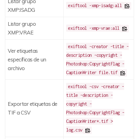
Listar grupo
exiftool -xmp-isadg:all
XMP:ISADG
Listar grupo
exiftool -xmp-vrae:all
XMP:VRAE
exiftool -creator -title -
Ver etiquetas
description -copyright -
específicas de un
Photoshop:CopyrightFlag -
archivo
CaptionWriter file.tif
exiftool -csv -creator -
title -description -
Exportar etiquetas de
copyright -
TIF a CSV
Photoshop:CopyrightFlag -
CaptionWriter*.tif >
log.csv