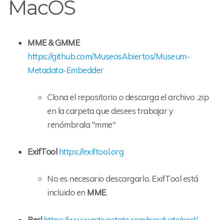
MacOS
MME & GMME
https://github.com/MuseosAbiertos/Museum-
Metadata-Embedder
Clona el repositorio o descarga el archivo .zip
en la carpeta que desees trabajar y
renómbrala "mme"
ExifTool
https://exiftool.org
No es necesario descargarlo. ExifTool está
incluido en
MME
.
Perl
https://www.activestate.com/products/perl/