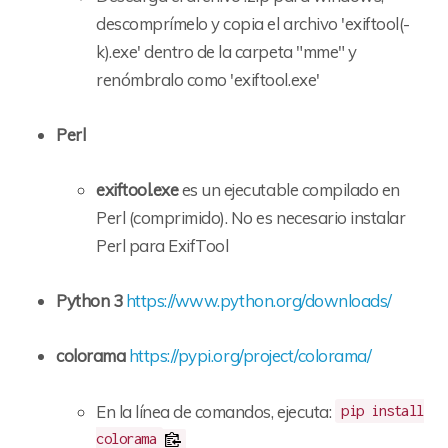
descomprímelo y copia el archivo 'exiftool(-
k).exe' dentro de la carpeta "mme" y
renómbralo como 'exiftool.exe'
Perl
exiftool.exe
es un ejecutable compilado en
Perl (comprimido). No es necesario instalar
Perl para ExifTool
Python 3
https://www.python.org/downloads/
colorama
https://pypi.org/project/colorama/
En la línea de comandos, ejecuta:
pip install
colorama