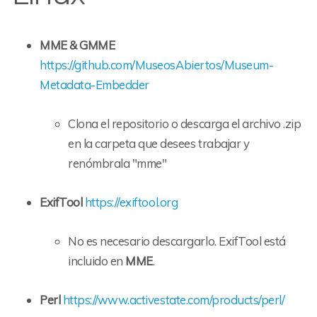
MME & GMME
https://github.com/MuseosAbiertos/Museum-
Metadata-Embedder
Clona el repositorio o descarga el archivo .zip
en la carpeta que desees trabajar y
renómbrala "mme"
ExifTool
https://exiftool.org
No es necesario descargarlo. ExifTool está
incluido en
MME
.
Perl
https://www.activestate.com/products/perl/