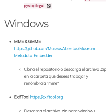
pysimplegui
Windows
MME & GMME
https://github.com/MuseosAbiertos/Museum-
Metadata-Embedder
Clona el repositorio o descarga el archivo .zip
en la carpeta que desees trabajar y
renómbrala "mme"
ExifTool
https://exiftool.org
Descarga el archivo .zip para windows,