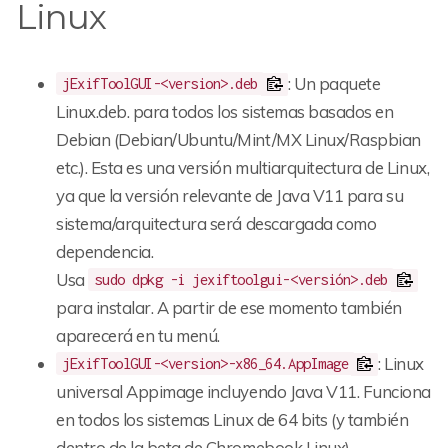
Linux
: Un paquete
jExifToolGUI-<version>.deb
Linux.deb. para todos los sistemas basados en
Debian (Debian/Ubuntu/Mint/MX Linux/Raspbian
etc.). Esta es una versión multiarquitectura de Linux,
ya que la versión relevante de Java V11 para su
sistema/arquitectura será descargada como
dependencia.
Usa
sudo dpkg -i jexiftoolgui-<versión>.deb
para instalar. A partir de ese momento también
aparecerá en tu menú.
: Linux
jExifToolGUI-<version>-x86_64.AppImage
universal Appimage incluyendo Java V11. Funciona
en todos los sistemas Linux de 64 bits (y también
dentro de la beta de Chromebook Linux).