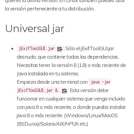
quieres la última versión. En Linux también puedes usar
la versión perteneciente a tu distribución.
Universal jar
: Sólo el jExifToolGUI.jar
jExifToolGUI.jar
desnudo, que contiene todas las dependencias.
Necesitas tener la versión 8 (1.8) o más reciente de
Java instalada en tu sistema.
Empieza desde una terminal con
java -jar
Esta versión debe
jExifToolGUI.jar &.
funcionar en cualquier sistema que venga incluido
con java 8 o más reciente, o donde puedas instalar
java 8 o más reciente. (Windows/Linux/MacOS
(BSD
unix)/Solaris/AIX/HP
UX etc.)