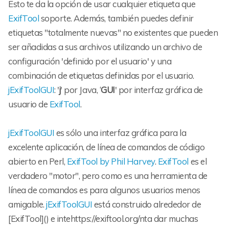
Esto te da la opción de usar cualquier etiqueta que
ExifTool
soporte. Además, también puedes definir
etiquetas "totalmente nuevas" no existentes que pueden
ser añadidas a sus archivos utilizando un archivo de
configuración 'definido por el usuario' y una
combinación de etiquetas definidas por el usuario.
jExifToolGUI
: '
j
' por Java, ‘
GUI
' por interfaz gráfica de
usuario de
ExifTool
.
jExifToolGUI
es sólo una interfaz gráfica para la
excelente aplicación, de línea de comandos de código
abierto en Perl,
ExifTool by Phil Harvey
.
ExifTool
es el
verdadero "motor", pero como es una herramienta de
línea de comandos es para algunos usuarios menos
amigable.
jExifToolGUI
está construido alrededor de
[ExifTool]() e intehttps://exiftool.org/nta dar muchas