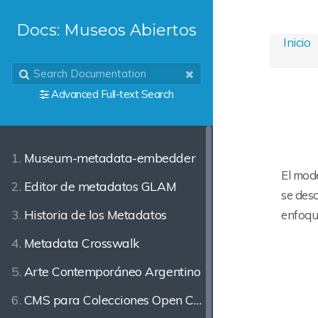
Docs: Museos Abiertos
Inicio
Advanced Full-text Search
1.
Museum-metadata-embedder
El mode
2.
Editor de metadatos GLAM
se desc
3.
Historia de los Metadatos
enfoqu
4.
Metadata Crosswalk
5.
Arte Contemporáneo Argentino
6.
CMS para Colecciones Open Content