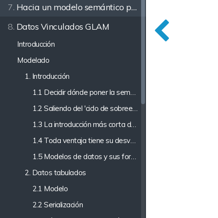
7.
Hacia un modelo semántico para la descripción del Patrimonio
8.
Datos Vinculados GLAM
Introducción
Modelado
1. Introducción
1.1 Decidir dónde poner la semántica
1.2 Saliendo del 'ciclo de sobreexpectación' de la tecnología
1.3 La introducción más corta del mundo al modelado de datos
1.4 Toda ventaja tiene su desventaja (y viceversa)
1.5 Modelos de datos y sus formatos de serialización
2. Datos tabulados
2.1 Modelo
2.2 Serialización