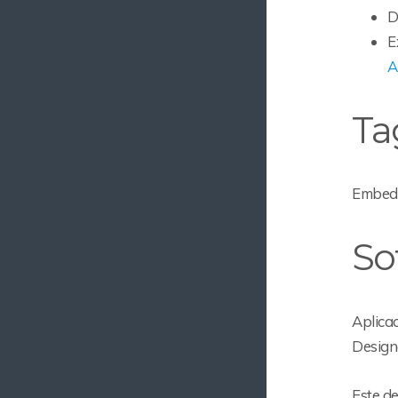
D
E
A
Ta
Embedd
So
Aplica
Designe
Este d