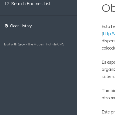
12.
Search Engines List
Ob
Clear History
Esta h
[
http:/
dispers
Built with
Grav
- The Modern Flat File CMS
colecci
Es espe
organi
sistema
Tambié
otro mo
Este pr