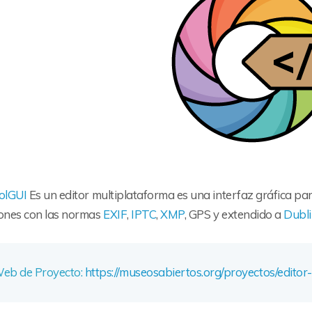
oolGUI
Es un editor multiplataforma es una interfaz gráfica par
iones con las normas
EXIF
,
IPTC
,
XMP
, GPS y extendido a
Dubli
eb de Proyecto:
https://museosabiertos.org/proyectos/edito