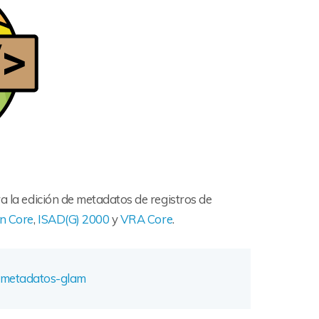
a la edición de metadatos de registros de
n Core
,
ISAD(G) 2000
y
VRA Core
.
r-metadatos-glam