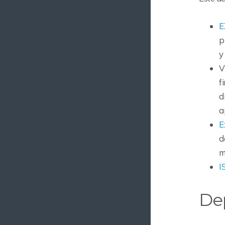
E
p
y
V
f
d
a
E
d
m
I
De