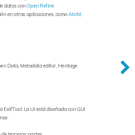
de datos con
Open Refine
tión en otras aplicaciones, como
AtoM
,
en Data, Metadata editor, Heritage
 ExifTool. La UI está diseñada con GUI
nse.
 de terceras partes