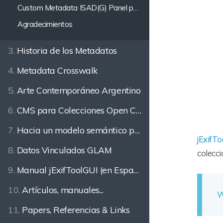
Custom Metadata ISAD(G) Panel para Adobe Bridge
Agradecimientos
3.
Historia de los Metadatos
4.
Metadata Crosswalk
5.
Arte Contemporáneo Argentino
6.
CMS para Colecciones Open Content
7.
Hacia un modelo semántico para la descripción del Patrimonio
jExifT
8.
Datos Vinculados GLAM
colecc
9.
Manual jExifToolGUI (en Español)
10.
Artículos, manuales...
W
11.
Papers, Referencias & Links