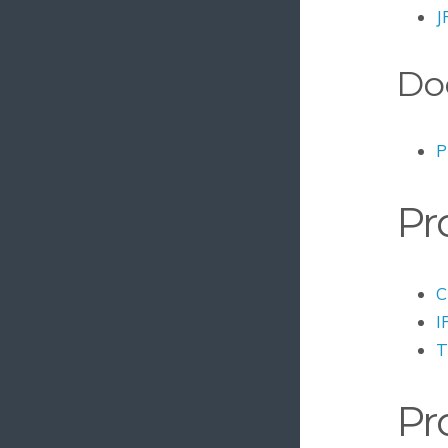
J
Do
P
Pr
C
I
T
Pr