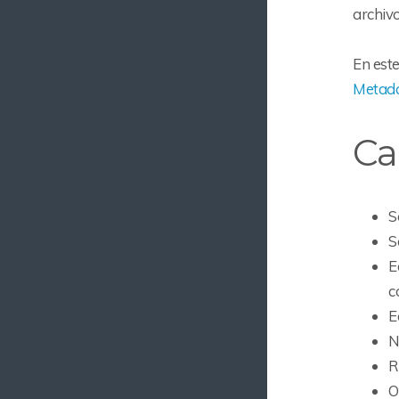
archiv
En este
Metad
Ca
S
S
E
c
E
N
R
O