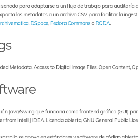
iseñado para adaptarse a un flujo de trabajo para auditoría 
xporta los metadatos a un archivo CSV para facilitar la inges
rchivematica
,
DSpace
,
Fedora Commons
o
RODA
.
gs
ed Metadata, Access to Digital Image Files, Open Content, Op
ftware
ción Java/Swing que funciona como frontend gráfico (GUI) para
r from IntelliJ IDEA. Licencia abierta, GNU General Public Lice
esarrollo se apoya en estándares y software de código abierto