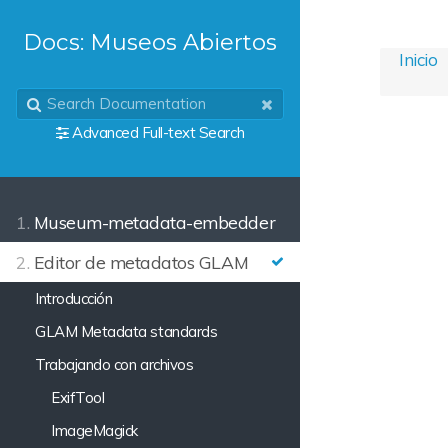
Docs: Museos Abiertos
Inicio
Advanced Full-text Search
1.
Museum-metadata-embedder
2.
Editor de metadatos GLAM
Introducción
GLAM Metadata standards
Trabajando con archivos
ExifTool
ImageMagick